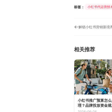
标签：
小红书代运营技
←
相关推荐
小红书推广预算怎么
理？品牌投放资金规划
算
2026-06-26