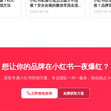
做？KOC
小红书私域引流怎么做才不违
小红书企
战方法
规？安全合规的微信导流全流
效？品牌
程
整攻略
2026-06-26
2026-06-2
想让你的品牌在小红书一夜爆红？
，获取专属小红书营销方案。专业团队一对一服务，助你抢占小
立即致电咨询
免费获取方案