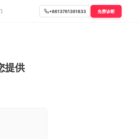
们
+8613761391833
免费诊断
您提供