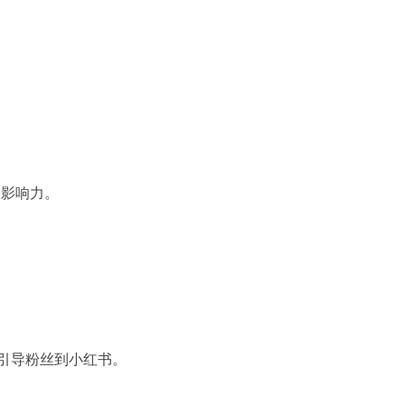
。
。
大影响力。
，引导粉丝到小红书。