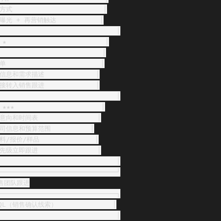
                       │

光 + 再营销触达           │

                              │

                         │

                       │

                       │

息和需求描述             │

转入销售跟进             │

                              │

★★                      │

向和时间表               │

信息和预算范围          │

/报价/样品              │

级立即跟进               │

                              │

──────────────────────────────┘

销售团队跟进

──────────────────────────────┐

SQL（销售确认线索）              │

                              │
