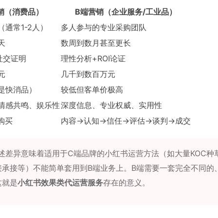
销（消费品）
B端营销（企业服务/工业品）
通常1-2人）
多人参与的专业采购团队
天
数周到数月甚至更长
社交证明
理性分析+ROI论证
元
几千到数百万元
是快消品）
较低但客单价极高
情感共鸣、娱乐性
深度信息、专业权威、实用性
购买
内容→认知→信任→评估→谈判→成交
述差异意味着适用于C端品牌的小红书运营方法（如大量KOC种
接承接等）不能简单套用到B端业务上。B端需要一套完全不同的
这就是
小红书效果类代运营服务
存在的意义。