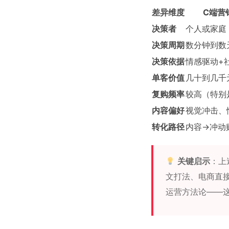
差异维度
C端营
决策者
个人或家庭（
决策周期
数分钟到数
决策依据
情感驱动+
单客价值
几十到几千
复购频率
较高（特别
内容偏好
视觉冲击、
转化路径
内容→冲动
关键启示
：上
文打法、电商直
运营方法论——