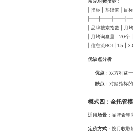
常见对赌指标
：
| 指标 | 基础值 | 目
|——|——-|——-|—
| 品牌搜索指数 | 月均1
| 月均询盘量 | 20个 
| 信息流ROI | 1.5 
优缺点分析
：
优点
：双方利益一
缺点
：对赌指标的
模式四：全托管模
适用场景
：品牌希望
定价方式
：按月收取