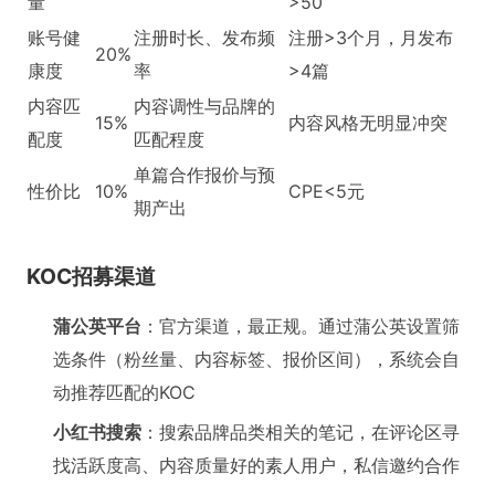
量
>50
账号健
注册时长、发布频
注册>3个月，月发布
20%
康度
率
>4篇
内容匹
内容调性与品牌的
15%
内容风格无明显冲突
配度
匹配程度
单篇合作报价与预
性价比
10%
CPE<5元
期产出
KOC招募渠道
蒲公英平台
：官方渠道，最正规。通过蒲公英设置筛
选条件（粉丝量、内容标签、报价区间），系统会自
动推荐匹配的KOC
小红书搜索
：搜索品牌品类相关的笔记，在评论区寻
找活跃度高、内容质量好的素人用户，私信邀约合作