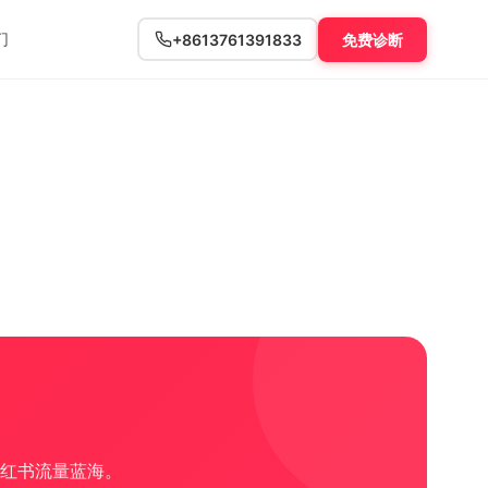
们
+8613761391833
免费诊断
红书流量蓝海。