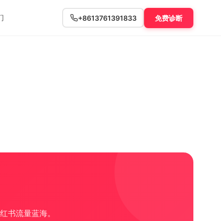
们
+8613761391833
免费诊断
红书流量蓝海。