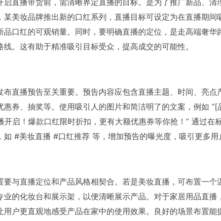
开启直播带货前，需清晰界定直播的目标。是为了推广新品、清
，某美妆品牌推出新的口红系列，直播目标可设定为在直播期间
新品口红的可观销量。同时，要明确直播的定位，是走高端奢华
路线。这有助于精准吸引目标受众，提高成交的可能性。
发布直播预告至关重要。预告内容应包含直播主题、时间、亮点
优惠券、抽奖等。使用吸引人的图片和简洁明了的文案，例如 “[品
 直播开启！爆款口红限时折扣，更有大额优惠券等你抢！” 通过在
，如 #美妆直播 #口红推荐 等，增加预告的曝光度，吸引更多
置要与直播定位和产品风格相契合。若是美妆直播，可布置一个
专业的化妆台和展示架，以便清晰展示产品。对于家居用品直播
让用户更直观地感受产品在家中的使用效果。良好的场景布置能